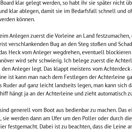
Board klar gelegt werden, so habt ihr sie später nicht üb
und klar ablegen, damit sie im Bedarfsfall schnell und 
werden können.
 beim Anlegen zuerst die Vorleine an Land festzumachen
ist verschlankenden Bug an den Steg stoßen und Sch
 das Heck vom Anleger wegdrehen, eventuell blockieren
över wird sehr schwierig. Ich belege zuerst die Achterl
n den Anleger legt. Das klappt meistens vom Achterdeck
ine ist kann man nach dem Festlegen der Achterleine g
 Ruder auf ganz leicht landseits legen, man kann sich 
iff hängt ja an der Achterleine und zieht automatisch z
sind generell vom Boot aus bedienbar zu machen. Das ei
, sie werden dann am Ufer um den Poller oder durch di
ier festgemacht. Dabei ist zu beachten, dass die Leine a