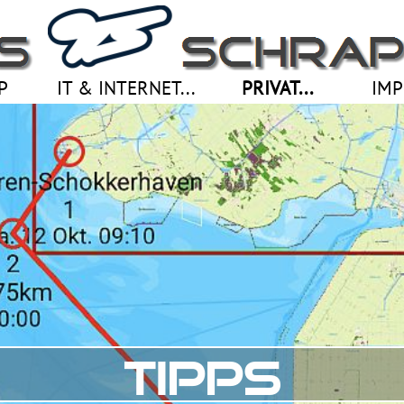
Menü überspringen
P
IT & INTERNET...
PRIVAT...
▼
IMP
TIPPS