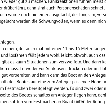
n wieder gut zu machen. Panikreaktionen führen meist d
r drüberfährt, dann sind auch Personenschäden schnell 
Auch wurde noch nie einer ausgelacht, der
langsam,
vors
sgelacht werden die Schwungvollen, wenn es denn nicht
Anlegen.
on einem, der auch mal mit einer 11 bis 15 Meter langen
und losfahren fällt jedem wohl leicht, obwohl auch das
s gibt es kaum Situationen zum verzweifeln. Und dann 
en muss. Entweder vor Schleusen, Brücken oder im Haf
 gut vorbereiten
und kann dann
das Boot an den Anleger
alb des Bootes auf eine zum Anleger passende Höhe un
m Festmachen bereitgelegt werden. Es sind zwei oder 
gsseite des Bootes schadlos am Anleger liegen kann, de
einen sollten vom Festmacher an Board
unter
der Reling