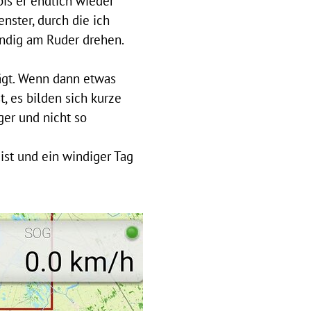
bis er endlich wieder
enster, durch die ich
ändig am
Ruder
drehen.
rägt. Wenn dann etwas
t,
es bilden sich kurze
ger und nicht so
ist und ein windiger Tag